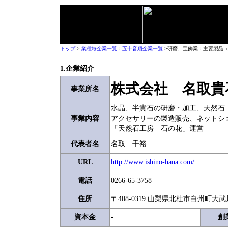
トップ
>
業種毎企業一覧
：
五十音順企業一覧
>研磨、宝飾業：主要製品
1.企業紹介
株式会社 名取貴
事業所名
水晶、半貴石の研磨・加工、天然石
事業内容
アクセサリーの製造販売、ネットシ
「天然石工房 石の花」運営
代表者名
名取 千裕
URL
http://www.ishino-hana.com/
電話
0266-65-3758
住所
〒408-0319 山梨県北杜市白州町大武川
資本金
-
創