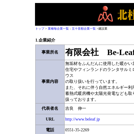
トップ
>
業種毎企業一覧
：
五十音順企業一覧
>建設業
1.企業紹介
有限会社 Be-Lea
事業所名
無垢材をふんだんに使用した暖かい
住宅やフィンランドのランタサルミ
ウス
事業内容
の取り扱いを行っています。
また、それに伴う自然エネルギー利
蓄熱式暖房機や太陽光発電なども取
扱っております。
代表者名
吉良 伸一
URL
http://www.beleaf.jp
電話
0551-35-2269